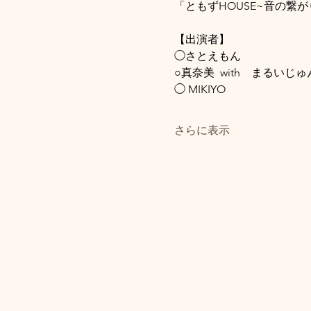
「ともずHOUSE~音の繋がり~
【出演者】
◯さとえもん　　
○真奈美  with　まるいじ
◯ MIKIYO      　　
さらに表示