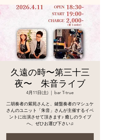
久遠の時〜第三十三
夜〜 朱音ライブ
4月11日(土)
  |  
bar T-true
二胡奏者の紫苑さんと、鍵盤奏者のマシュケ
さんのユニット「朱音」さんが主催するイベ
ントに出演させて頂きます♪ 癒しのライブ
へ、ぜひお運び下さい♫