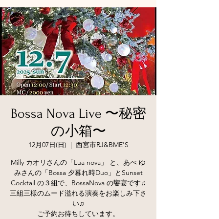
Bossa Nova Live 〜秘密
の小箱〜
12月07日(日)
  |  
西宮市RJ&BME'S
Milly カオリさんの「Lua nova」 と、あべ ゆ
みさんの「Bossa 夕暮れ時Duo」とSunset
Cocktail の３組で、BossaNova の饗宴です♫
三組三様のムード溢れる演奏をお楽しみ下さ
い♫
ご予約お待ちしています。